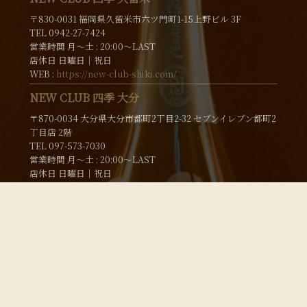
〒830-0031 福岡県久留米市六ツ門町1-15上野ビル 3F
TEL 0942-27-7424
営業時間 月〜土 : 20:00～LAST
店休日 日曜日│祝日
WEB :
https://new-club-shiki.com/
NEW CLUB 四季 大分
〒870-0034 大分県大分市都町2丁目2-32 セブンイレブン都町2
丁目店 2階
TEL 097-573-7030
営業時間 月〜土 : 20:00～LAST
店休日 日曜日│祝日
WEB :
https://new-club-shiki-oita.com/
NEW CLUB FOURSEASON
〒850-0901 長崎県長崎市本石灰町5-10 ベルーガビル 3F
TEL 095-895-5833
営業時間 月〜土 : 20:00～LAST
店休日 日曜日│祝日
WEB :
https://new-club-fourseason.com/