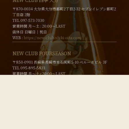
NEW CLUB 四季 大分
〒870-0034 大分県大分市都町2丁目2-32 セブンイレブン都町2
丁目店 2階
TEL 097-573-7030
営業時間 月〜土 : 20:00～LAST
店休日 日曜日│祝日
WEB :
https://new-club-shiki-oita.com/
NEW CLUB FOURSEASON
〒850-0901 長崎県長崎市本石灰町5-10 ベルーガビル 3F
TEL 095-895-5833
営業時間 月〜土 : 20:00～LAST
店休日 日曜日│祝日
WEB :
https://new-club-fourseason.com/